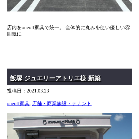
" alt="">
店内をoneoff家具で統一。 全体的に丸みを使い優しい雰
囲気に
飯塚 ジュエリーアトリエ様 新築
投稿日：2021.03.23
oneoff家具
,
店舗・商業施設・テナント